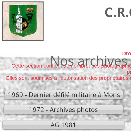
C.R
Site de contact du Cer
Dro
Nos archives
Cette section contient de nombreuses photographie
p
Elles sont soumises à l'autorisation des propriétaires
1969 - Dernier défilé militaire à Mons
1972 - Archives photos
AG 1981